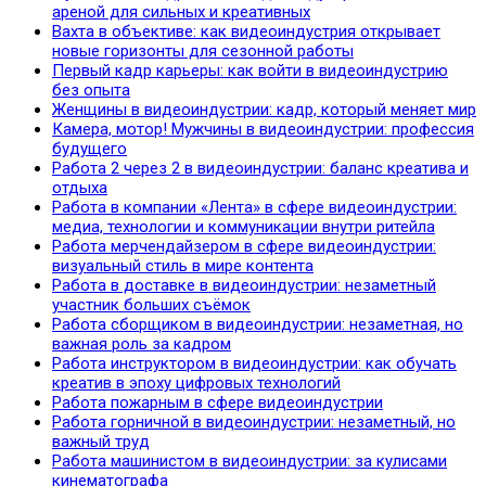
ареной для сильных и креативных
Вахта в объективе: как видеоиндустрия открывает
новые горизонты для сезонной работы
Первый кадр карьеры: как войти в видеоиндустрию
без опыта
Женщины в видеоиндустрии: кадр, который меняет мир
Камера, мотор! Мужчины в видеоиндустрии: профессия
будущего
Работа 2 через 2 в видеоиндустрии: баланс креатива и
отдыха
Работа в компании «Лента» в сфере видеоиндустрии:
медиа, технологии и коммуникации внутри ритейла
Работа мерчендайзером в сфере видеоиндустрии:
визуальный стиль в мире контента
Работа в доставке в видеоиндустрии: незаметный
участник больших съёмок
Работа сборщиком в видеоиндустрии: незаметная, но
важная роль за кадром
Работа инструктором в видеоиндустрии: как обучать
креатив в эпоху цифровых технологий
Работа пожарным в сфере видеоиндустрии
Работа горничной в видеоиндустрии: незаметный, но
важный труд
Работа машинистом в видеоиндустрии: за кулисами
кинематографа