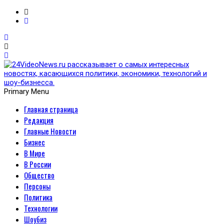
Primary Menu
Главная страница
24VideoNews.ru
Редакция
рассказывает о самых
Главные Новости
Бизнес
интересных новостях,
В Мире
В России
касающихся политики,
Общество
Персоны
экономики, технологий и
Политика
Технологии
шоу-бизнесса.
Шоубиз