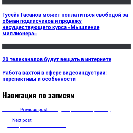
Гусейн Гасанов может поплатиться свободой за
обман подписчиков и продажу
несуществующего курса «Мышление
миллионера»
20 телеканалов будут вещать в интернете
Работа вахтой в сфере видеоиндустрии:
перспективы и особенности
Навигация по записям
Previous
Previous post:
В Яндекс рассказали, почему
невозможно обмануть «Яндекс.пробки»
Next
Next post:
Оскорбительные посты в соцсетях надо
удалять, считают политики ОП