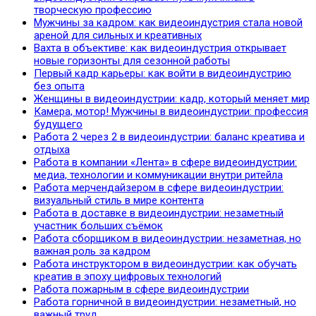
творческую профессию
Мужчины за кадром: как видеоиндустрия стала новой
ареной для сильных и креативных
Вахта в объективе: как видеоиндустрия открывает
новые горизонты для сезонной работы
Первый кадр карьеры: как войти в видеоиндустрию
без опыта
Женщины в видеоиндустрии: кадр, который меняет мир
Камера, мотор! Мужчины в видеоиндустрии: профессия
будущего
Работа 2 через 2 в видеоиндустрии: баланс креатива и
отдыха
Работа в компании «Лента» в сфере видеоиндустрии:
медиа, технологии и коммуникации внутри ритейла
Работа мерчендайзером в сфере видеоиндустрии:
визуальный стиль в мире контента
Работа в доставке в видеоиндустрии: незаметный
участник больших съёмок
Работа сборщиком в видеоиндустрии: незаметная, но
важная роль за кадром
Работа инструктором в видеоиндустрии: как обучать
креатив в эпоху цифровых технологий
Работа пожарным в сфере видеоиндустрии
Работа горничной в видеоиндустрии: незаметный, но
важный труд