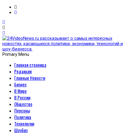
Primary Menu
Главная страница
24VideoNews.ru
Редакция
рассказывает о самых
Главные Новости
Бизнес
интересных новостях,
В Мире
В России
касающихся политики,
Общество
Персоны
экономики, технологий и
Политика
Технологии
шоу-бизнесса.
Шоубиз