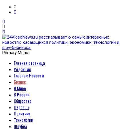
Primary Menu
Главная страница
24VideoNews.ru
Редакция
рассказывает о самых
Главные Новости
Бизнес
интересных новостях,
В Мире
В России
касающихся политики,
Общество
Персоны
экономики, технологий и
Политика
Технологии
шоу-бизнесса.
Шоубиз