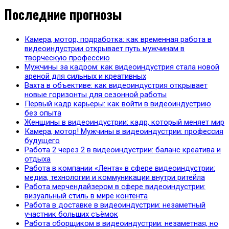
Последние прогнозы
Камера, мотор, подработка: как временная работа в
видеоиндустрии открывает путь мужчинам в
творческую профессию
Мужчины за кадром: как видеоиндустрия стала новой
ареной для сильных и креативных
Вахта в объективе: как видеоиндустрия открывает
новые горизонты для сезонной работы
Первый кадр карьеры: как войти в видеоиндустрию
без опыта
Женщины в видеоиндустрии: кадр, который меняет мир
Камера, мотор! Мужчины в видеоиндустрии: профессия
будущего
Работа 2 через 2 в видеоиндустрии: баланс креатива и
отдыха
Работа в компании «Лента» в сфере видеоиндустрии:
медиа, технологии и коммуникации внутри ритейла
Работа мерчендайзером в сфере видеоиндустрии:
визуальный стиль в мире контента
Работа в доставке в видеоиндустрии: незаметный
участник больших съёмок
Работа сборщиком в видеоиндустрии: незаметная, но