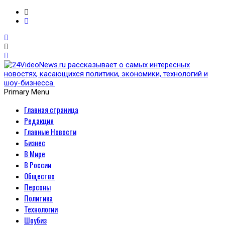
Primary Menu
Главная страница
24VideoNews.ru
Редакция
рассказывает о самых
Главные Новости
Бизнес
интересных новостях,
В Мире
В России
касающихся политики,
Общество
Персоны
экономики, технологий и
Политика
Технологии
шоу-бизнесса.
Шоубиз