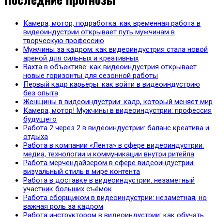
Камера, мотор, подработка: как временная работа в
видеоиндустрии открывает путь мужчинам в
творческую профессию
Мужчины за кадром: как видеоиндустрия стала новой
ареной для сильных и креативных
Вахта в объективе: как видеоиндустрия открывает
новые горизонты для сезонной работы
Первый кадр карьеры: как войти в видеоиндустрию
без опыта
Женщины в видеоиндустрии: кадр, который меняет мир
Камера, мотор! Мужчины в видеоиндустрии: профессия
будущего
Работа 2 через 2 в видеоиндустрии: баланс креатива и
отдыха
Работа в компании «Лента» в сфере видеоиндустрии:
медиа, технологии и коммуникации внутри ритейла
Работа мерчендайзером в сфере видеоиндустрии:
визуальный стиль в мире контента
Работа в доставке в видеоиндустрии: незаметный
участник больших съёмок
Работа сборщиком в видеоиндустрии: незаметная, но
важная роль за кадром
Работа инструктором в видеоиндустрии: как обучать