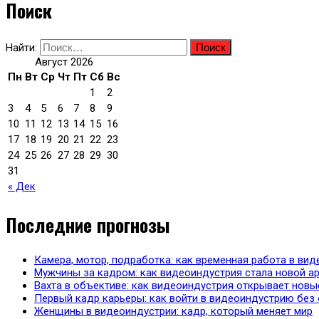
Поиск
Найти:
Август 2026
Пн
Вт
Ср
Чт
Пт
Сб
Вс
1
2
3
4
5
6
7
8
9
10
11
12
13
14
15
16
17
18
19
20
21
22
23
24
25
26
27
28
29
30
31
« Дек
Последние прогнозы
Камера, мотор, подработка: как временная работа в в
Мужчины за кадром: как видеоиндустрия стала новой ар
Вахта в объективе: как видеоиндустрия открывает нов
Первый кадр карьеры: как войти в видеоиндустрию без
Женщины в видеоиндустрии: кадр, который меняет мир