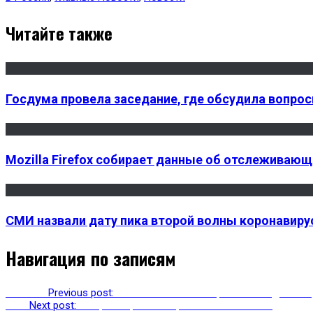
Читайте также
Госдума провела заседание, где обсудила вопро
Mozilla Firefox собирает данные об отслеживаю
СМИ назвали дату пика второй волны коронавиру
Навигация по записям
Previous
Previous post:
ВТБ готовит новое приложение для см
Next
Next post:
В Украине разблокировали «Вконтакте»