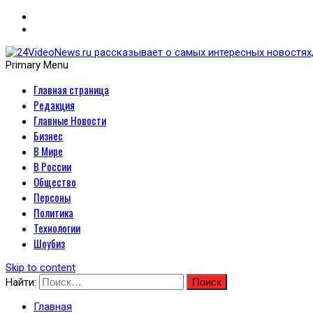
Primary Menu
Главная страница
24VideoNews.ru рассказыв
Редакция
политики, экономики, техн
Главные Новости
Бизнес
В Мире
В России
Общество
Персоны
Политика
Технологии
Шоубиз
Skip to content
Найти:
Главная