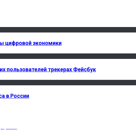
сы цифровой экономики
щих пользователей трекерах Фейсбук
са в России
артфонов