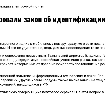
икации электронной почты
ровали закон об идентификаци
ектронного ящика к мобильному номеру, сразу же в сети пошла
ссии. И это не удивительно, ведь для них нововведение тоже п
ым и совершенно неуместным. Технический директор Владимир Г
то закон дискредитирует российских участников рынка, так как
сервисах, которые имеют право игнорировать постановление ро
мационной политике, информационным технологиям и связи Лео
 переписки. Другие члены Госдумы также высказались на тему 
 компаний, находящихся в РФ.
атическую потерю ящика почтового сервиса? На этот вопрос в 