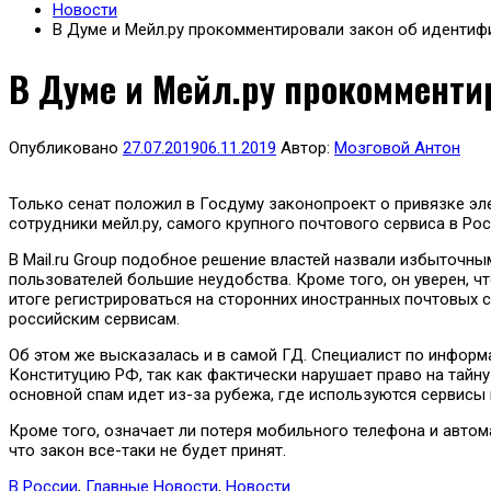
Новости
В Думе и Мейл.ру прокомментировали закон об идентиф
В Думе и Мейл.ру прокомменти
Опубликовано
27.07.2019
06.11.2019
Автор:
Мозговой Антон
Только сенат положил в Госдуму законопроект о привязке эл
сотрудники мейл.ру, самого крупного почтового сервиса в Ро
В Mail.ru Group подобное решение властей назвали избыточн
пользователей большие неудобства. Кроме того, он уверен, ч
итоге регистрироваться на сторонних иностранных почтовых 
российским сервисам.
Об этом же высказалась и в самой ГД. Специалист по инфор
Конституцию РФ, так как фактически нарушает право на тайну
основной спам идет из-за рубежа, где используются сервисы
Кроме того, означает ли потеря мобильного телефона и автом
что закон все-таки не будет принят.
В России
,
Главные Новости
,
Новости