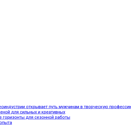
идеоиндустрии открывает путь мужчинам в творческую професси
еной для сильных и креативных
ые горизонты для сезонной работы
 опыта