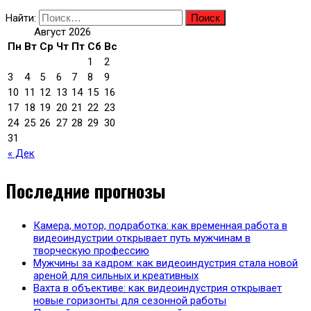
Найти:
Август 2026
Пн
Вт
Ср
Чт
Пт
Сб
Вс
1
2
3
4
5
6
7
8
9
10
11
12
13
14
15
16
17
18
19
20
21
22
23
24
25
26
27
28
29
30
31
« Дек
Последние прогнозы
Камера, мотор, подработка: как временная работа в
видеоиндустрии открывает путь мужчинам в
творческую профессию
Мужчины за кадром: как видеоиндустрия стала новой
ареной для сильных и креативных
Вахта в объективе: как видеоиндустрия открывает
новые горизонты для сезонной работы