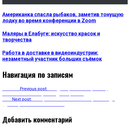
Американка спасла рыбаков, заметив тонущую
лодку во время конференции в Zoom
Маляры в Елабуге: искусство красок и
творчества
Работа в доставке в видеоиндустрии:
незаметный участник больших съёмок
Навигация по записям
Previous
Previous post:
В Яндекс рассказали, почему
невозможно обмануть «Яндекс.пробки»
Next
Next post:
Оскорбительные посты в соцсетях надо
удалять, считают политики ОП
Добавить комментарий