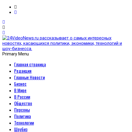
Primary Menu
Главная страница
24VideoNews.ru
Редакция
рассказывает о самых
Главные Новости
Бизнес
интересных новостях,
В Мире
В России
касающихся политики,
Общество
Персоны
экономики, технологий и
Политика
Технологии
шоу-бизнесса.
Шоубиз