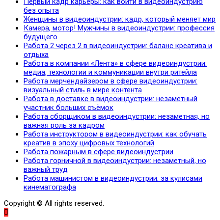
Первый кадр карьеры: как войти в видеоиндустрию
без опыта
Женщины в видеоиндустрии: кадр, который меняет мир
Камера, мотор! Мужчины в видеоиндустрии: профессия
будущего
Работа 2 через 2 в видеоиндустрии: баланс креатива и
отдыха
Работа в компании «Лента» в сфере видеоиндустрии:
медиа, технологии и коммуникации внутри ритейла
Работа мерчендайзером в сфере видеоиндустрии:
визуальный стиль в мире контента
Работа в доставке в видеоиндустрии: незаметный
участник больших съёмок
Работа сборщиком в видеоиндустрии: незаметная, но
важная роль за кадром
Работа инструктором в видеоиндустрии: как обучать
креатив в эпоху цифровых технологий
Работа пожарным в сфере видеоиндустрии
Работа горничной в видеоиндустрии: незаметный, но
важный труд
Работа машинистом в видеоиндустрии: за кулисами
кинематографа
Copyright © All rights reserved.