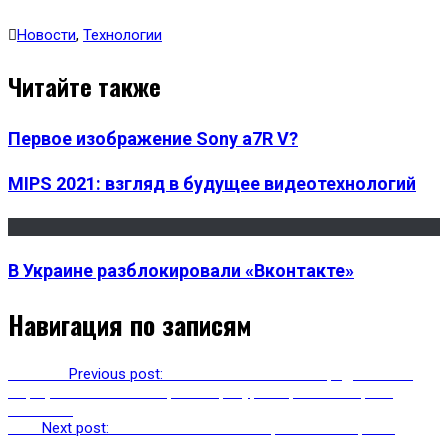
Новости
,
Технологии
Читайте также
Первое изображение Sony a7R V?
MIPS 2021: взгляд в будущее видеотехнологий
В Украине разблокировали «Вконтакте»
Навигация по записям
Previous
Previous post:
Комиссия СФ внесла предложение
штрафовать или блокировать ресурсы призывающие к
митингам
Next
Next post:
ОП РФ составили антирейтинг интернет-
ресурсов содержащих деструктивный контент