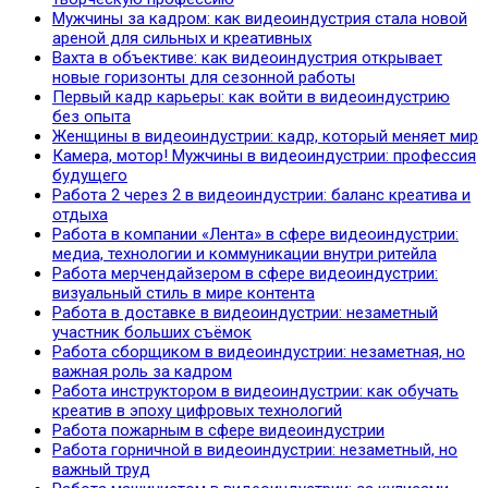
Мужчины за кадром: как видеоиндустрия стала новой
ареной для сильных и креативных
Вахта в объективе: как видеоиндустрия открывает
новые горизонты для сезонной работы
Первый кадр карьеры: как войти в видеоиндустрию
без опыта
Женщины в видеоиндустрии: кадр, который меняет мир
Камера, мотор! Мужчины в видеоиндустрии: профессия
будущего
Работа 2 через 2 в видеоиндустрии: баланс креатива и
отдыха
Работа в компании «Лента» в сфере видеоиндустрии:
медиа, технологии и коммуникации внутри ритейла
Работа мерчендайзером в сфере видеоиндустрии:
визуальный стиль в мире контента
Работа в доставке в видеоиндустрии: незаметный
участник больших съёмок
Работа сборщиком в видеоиндустрии: незаметная, но
важная роль за кадром
Работа инструктором в видеоиндустрии: как обучать
креатив в эпоху цифровых технологий
Работа пожарным в сфере видеоиндустрии
Работа горничной в видеоиндустрии: незаметный, но
важный труд