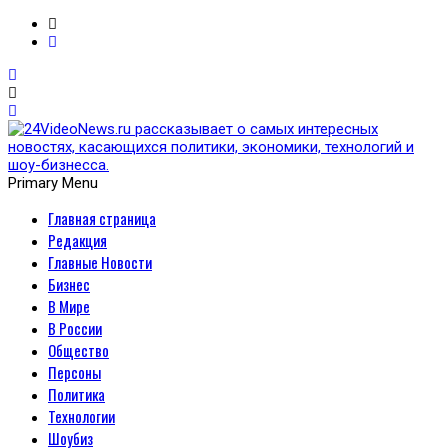
Primary Menu
Главная страница
24VideoNews.ru
Редакция
рассказывает о самых
Главные Новости
Бизнес
интересных новостях,
В Мире
В России
касающихся политики,
Общество
Персоны
экономики, технологий и
Политика
Технологии
шоу-бизнесса.
Шоубиз