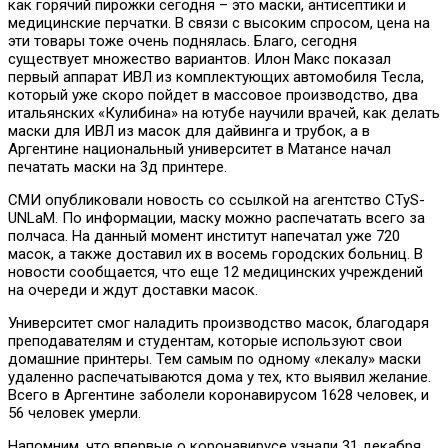
как горячий пирожки сегодня – это маски, антисептики и
медицинские перчатки. В связи с высоким спросом, цена на
эти товары тоже очень поднялась. Благо, сегодня
существует множество вариантов. Илон Макс показал
первый аппарат ИВЛ из комплектующих автомобиля Тесла,
который уже скоро пойдет в массовое производство, два
итальянских «Кулибина» на ютубе научили врачей, как делать
маски для ИВЛ из масок для дайвинга и трубок, а в
Аргентине национальный университет в Матансе начал
печатать маски на 3д принтере.
СМИ опубликовали новость со ссылкой на агентство CTyS-
UNLaM. По информации, маску можно распечатать всего за
полчаса. На данный момент институт напечатал уже 720
масок, а также доставил их в восемь городских больниц. В
новости сообщается, что еще 12 медицинских учреждений
на очереди и ждут доставки масок.
Университет смог наладить производство масок, благодаря
преподавателям и студентам, которые используют свои
домашние принтеры. Тем самым по одному «лекалу» маски
удаленно распечатываются дома у тех, кто выявил желание.
Всего в Аргентине заболели коронавирусом 1628 человек, и
56 человек умерли.
Напомним, что впервые о коронавирусе узнали 31 декабря