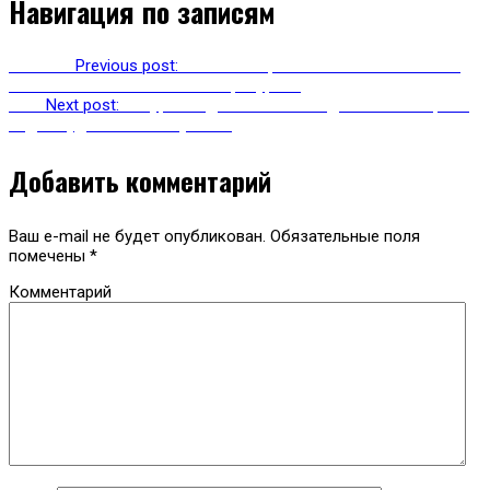
Навигация по записям
Previous
Previous post:
Список социально значимых сайтов
России включил больше 400 ресурсов
Next
Next post:
Ресурс «Яндекс.Школа» подвел итоги первой
недели удаленного обучения
Добавить комментарий
Ваш e-mail не будет опубликован.
Обязательные поля
помечены
*
Комментарий