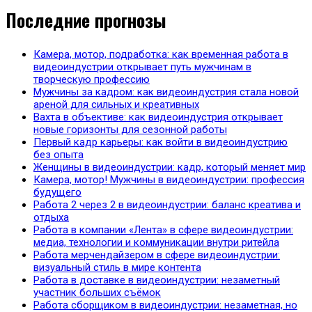
Последние прогнозы
Камера, мотор, подработка: как временная работа в
видеоиндустрии открывает путь мужчинам в
творческую профессию
Мужчины за кадром: как видеоиндустрия стала новой
ареной для сильных и креативных
Вахта в объективе: как видеоиндустрия открывает
новые горизонты для сезонной работы
Первый кадр карьеры: как войти в видеоиндустрию
без опыта
Женщины в видеоиндустрии: кадр, который меняет мир
Камера, мотор! Мужчины в видеоиндустрии: профессия
будущего
Работа 2 через 2 в видеоиндустрии: баланс креатива и
отдыха
Работа в компании «Лента» в сфере видеоиндустрии:
медиа, технологии и коммуникации внутри ритейла
Работа мерчендайзером в сфере видеоиндустрии:
визуальный стиль в мире контента
Работа в доставке в видеоиндустрии: незаметный
участник больших съёмок
Работа сборщиком в видеоиндустрии: незаметная, но