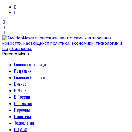
Primary Menu
Главная страница
24VideoNews.ru
Редакция
рассказывает о самых
Главные Новости
Бизнес
интересных новостях,
В Мире
В России
касающихся политики,
Общество
Персоны
экономики, технологий и
Политика
Технологии
шоу-бизнесса.
Шоубиз