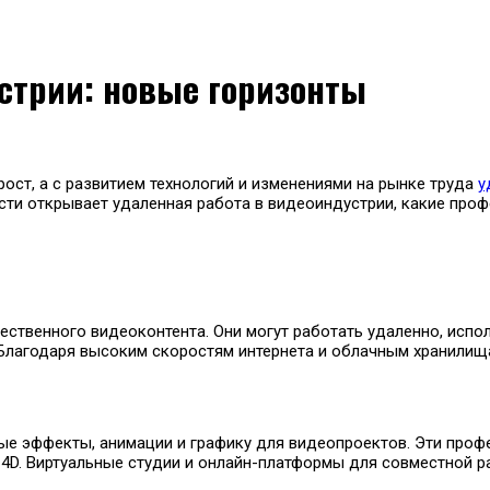
стрии: новые горизонты
ост, а с развитием технологий и изменениями на рынке труда
у
сти открывает удаленная работа в видеоиндустрии, какие проф
ственного видеоконтента. Они могут работать удаленно, испо
olve. Благодаря высоким скоростям интернета и облачным храни
е эффекты, анимации и графику для видеопроектов. Эти профе
ema 4D. Виртуальные студии и онлайн-платформы для совместно