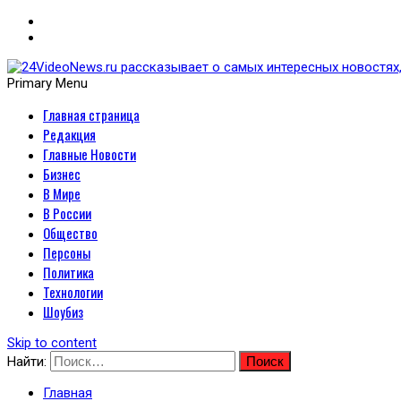
Primary Menu
Главная страница
24VideoNews.ru рассказыв
Редакция
политики, экономики, техн
Главные Новости
Бизнес
В Мире
В России
Общество
Персоны
Политика
Технологии
Шоубиз
Skip to content
Найти:
Главная