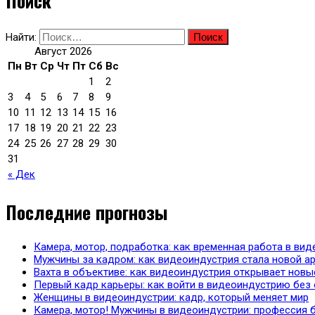
Поиск
Найти:
Август 2026
Пн
Вт
Ср
Чт
Пт
Сб
Вс
1
2
3
4
5
6
7
8
9
10
11
12
13
14
15
16
17
18
19
20
21
22
23
24
25
26
27
28
29
30
31
« Дек
Последние прогнозы
Камера, мотор, подработка: как временная работа в в
Мужчины за кадром: как видеоиндустрия стала новой ар
Вахта в объективе: как видеоиндустрия открывает нов
Первый кадр карьеры: как войти в видеоиндустрию без
Женщины в видеоиндустрии: кадр, который меняет мир
Камера, мотор! Мужчины в видеоиндустрии: профессия 