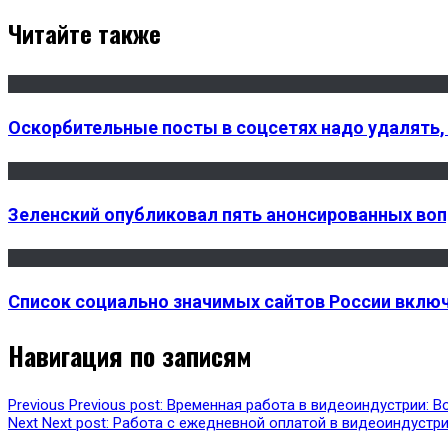
Читайте также
Оскорбительные посты в соцсетях надо удалять,
Зеленский опубликовал пять анонсированных воп
Список социально значимых сайтов России включ
Навигация по записям
Previous
Previous post:
Временная работа в видеоиндустрии: В
Next
Next post:
Работа с ежедневной оплатой в видеоиндустри