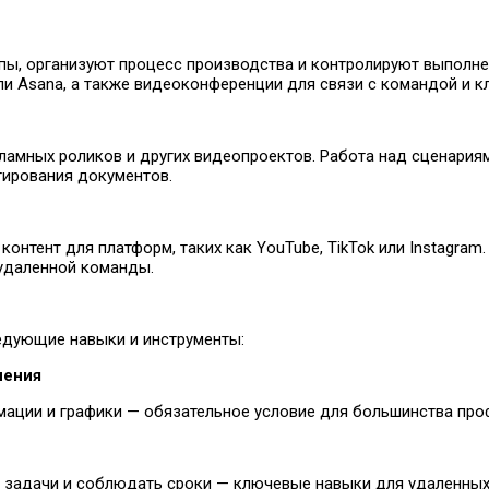
, организуют процесс производства и контролируют выполнен
или Asana, а также видеоконференции для связи с командой и к
ламных роликов и других видеопроектов. Работа над сценария
тирования документов.
нтент для платформ, таких как YouTube, TikTok или Instagram
удаленной команды.
едующие навыки и инструменты:
чения
мации и графики — обязательное условие для большинства про
ь задачи и соблюдать сроки — ключевые навыки для удаленных