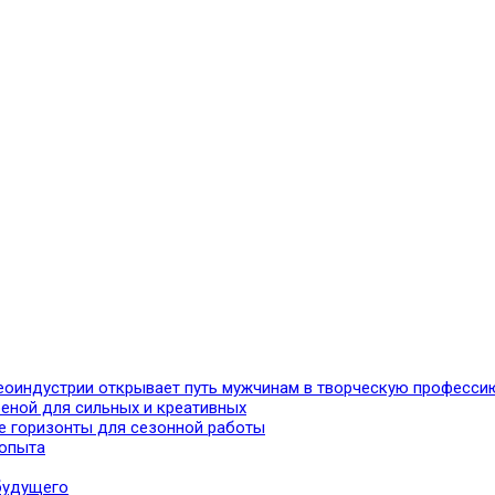
идеоиндустрии открывает путь мужчинам в творческую професси
еной для сильных и креативных
ые горизонты для сезонной работы
 опыта
будущего