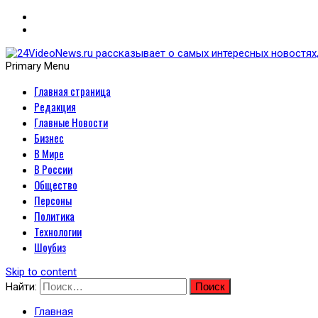
Primary Menu
Главная страница
24VideoNews.ru рассказыв
Редакция
политики, экономики, техн
Главные Новости
Бизнес
В Мире
В России
Общество
Персоны
Политика
Технологии
Шоубиз
Skip to content
Найти:
Главная