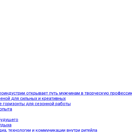
идеоиндустрии открывает путь мужчинам в творческую професси
еной для сильных и креативных
ые горизонты для сезонной работы
 опыта
будущего
отдыха
иа, технологии и коммуникации внутри ритейла