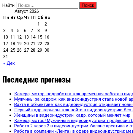
Найти:
Август 2026
Пн
Вт
Ср
Чт
Пт
Сб
Вс
1
2
3
4
5
6
7
8
9
10
11
12
13
14
15
16
17
18
19
20
21
22
23
24
25
26
27
28
29
30
31
« Дек
Последние прогнозы
Камера, мотор, подработка: как временная работа в в
Мужчины за кадром: как видеоиндустрия стала новой ар
Вахта в объективе: как видеоиндустрия открывает нов
Первый кадр карьеры: как войти в видеоиндустрию без
Женщины в видеоиндустрии: кадр, который меняет мир
Камера, мотор! Мужчины в видеоиндустрии: профессия 
Работа 2 через 2 в видеоиндустрии: баланс креатива и 
Работа в компании «Лента» в сфере видеоиндустрии: мед