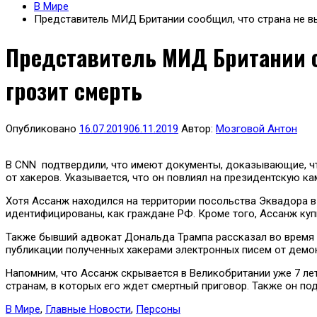
В Мире
Представитель МИД Британии сообщил, что страна не в
Представитель МИД Британии с
грозит смерть
Опубликовано
16.07.2019
06.11.2019
Автор:
Мозговой Антон
В CNN подтвердили, что имеют документы, доказывающие, чт
от хакеров. Указывается, что он повлиял на президентскую к
Хотя Ассанж находился на территории посольства Эквадора в
идентифицированы, как граждане РФ. Кроме того, Ассанж к
Также бывший адвокат Дональда Трампа рассказал во время п
публикации полученных хакерами электронных писем от демо
Напомним, что Ассанж скрывается в Великобритании уже 7 ле
странам, в которых его ждет смертный приговор. Также он п
В Мире
,
Главные Новости
,
Персоны