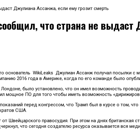
ыдаст Джулиана Ассанжа, если ему грозит смерть
ообщил, что страна не выдаст 
о основатель WikiLeaks Джулиан Ассанж получал посылки с м
ампанию 2016 года в Америке, когда по его команде было опуб
 Лондоне, было установлено, что он имел возможность провод
упил мощное ПО для того чтобы иметь возможность «дирижиров
оказаний перед конгрессом, что Трамп был в курсе о том, что
кратов США.
т от Швейцарского правосудия. При этом на днях британская 
одчеркнул, что сегодня создателю ресурса оказывается вся ме