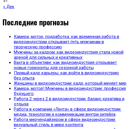
31
« Дек
Последние прогнозы
Камера, мотор, подработка: как временная работа в
видеоиндустрии открывает путь мужчинам в
творческую профессию
Мужчины за кадром: как видеоиндустрия стала новой
ареной для сильных и креативных
Вахта в объективе: как видеоиндустрия открывает
новые горизонты для сезонной работы
Первый кадр карьеры: как войти в видеоиндустрию
без опыта
Женщины в видеоиндустрии: кадр, который меняет мир
Камера, мотор! Мужчины в видеоиндустрии: профессия
будущего
Работа 2 через 2 в видеоиндустрии: баланс креатива и
отдыха
Работа в компании «Лента» в сфере видеоиндустрии:
медиа, технологии и коммуникации внутри ритейла
Работа мерчендайзером в сфере видеоиндустрии:
визуальный стиль в мире контента