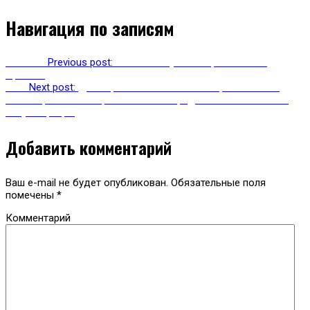
Навигация по записям
Previous
Previous post:
Россия получила первый газ из
Арктики
Next
Next post:
Демократ Нэнси Пелоси на протяжении 8
часов произносила речь в Палате представителей США на
тему миграции
Добавить комментарий
Ваш e-mail не будет опубликован.
Обязательные поля
помечены
*
Комментарий