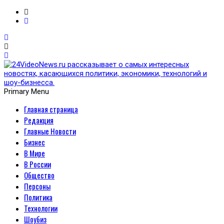
Primary Menu
Главная страница
24VideoNews.ru
Редакция
рассказывает о самых
Главные Новости
Бизнес
интересных новостях,
В Мире
В России
касающихся политики,
Общество
Персоны
экономики, технологий и
Политика
Технологии
шоу-бизнесса.
Шоубиз