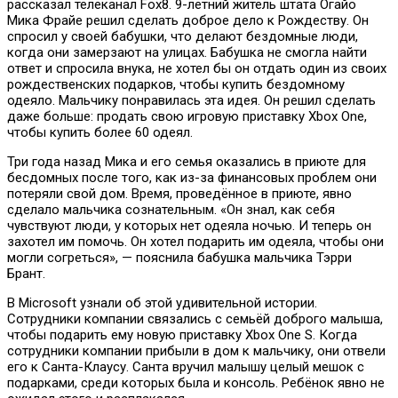
рассказал телеканал Fox8. 9-летний житель штата Огайо
Мика Фрайе решил сделать доброе дело к Рождеству. Он
спросил у своей бабушки, что делают бездомные люди,
когда они замерзают на улицах. Бабушка не смогла найти
ответ и спросила внука, не хотел бы он отдать один из своих
рождественских подарков, чтобы купить бездомному
одеяло. Мальчику понравилась эта идея. Он решил сделать
даже больше: продать свою игровую приставку Xbox One,
чтобы купить более 60 одеял.
Три года назад Мика и его семья оказались в приюте для
бесдомных после того, как из-за финансовых проблем они
потеряли свой дом. Время, проведённое в приюте, явно
сделало мальчика сознательным. «Он знал, как себя
чувствуют люди, у которых нет одеяла ночью. И теперь он
захотел им помочь. Он хотел подарить им одеяла, чтобы они
могли согреться», — пояснила бабушка мальчика Тэрри
Брант.
В Microsoft узнали об этой удивительной истории.
Сотрудники компании связались с семьёй доброго малыша,
чтобы подарить ему новую приставку Xbox One S. Когда
сотрудники компании прибыли в дом к мальчику, они отвели
его к Санта-Клаусу. Санта вручил малышу целый мешок с
подарками, среди которых была и консоль. Ребёнок явно не