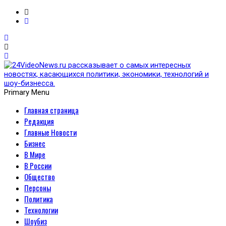
Primary Menu
Главная страница
24VideoNews.ru
Редакция
рассказывает о самых
Главные Новости
Бизнес
интересных новостях,
В Мире
В России
касающихся политики,
Общество
Персоны
экономики, технологий и
Политика
Технологии
шоу-бизнесса.
Шоубиз