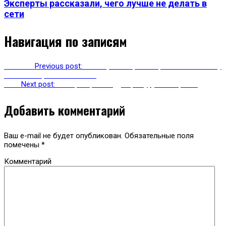
Эксперты рассказали, чего лучше не делать в
сети
Навигация по записям
Previous
Previous post:
«Мегафон» первый в рейтинге по числу
вышек покрытия в России
Next
Next post:
Во Франции введут цензуру в интернете
Добавить комментарий
Ваш e-mail не будет опубликован.
Обязательные поля
помечены
*
Комментарий