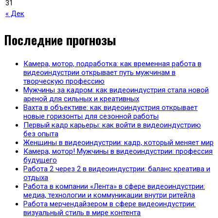
31
« Дек
Последние прогнозы
Камера, мотор, подработка: как временная работа в
видеоиндустрии открывает путь мужчинам в
творческую профессию
Мужчины за кадром: как видеоиндустрия стала новой
ареной для сильных и креативных
Вахта в объективе: как видеоиндустрия открывает
новые горизонты для сезонной работы
Первый кадр карьеры: как войти в видеоиндустрию
без опыта
Женщины в видеоиндустрии: кадр, который меняет мир
Камера, мотор! Мужчины в видеоиндустрии: профессия
будущего
Работа 2 через 2 в видеоиндустрии: баланс креатива и
отдыха
Работа в компании «Лента» в сфере видеоиндустрии:
медиа, технологии и коммуникации внутри ритейла
Работа мерчендайзером в сфере видеоиндустрии:
визуальный стиль в мире контента