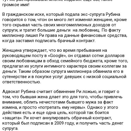
громкое имя!
В гражданском иске, который подала экс-супруга Рубина
говорится о том, чтон он много лет изменял женщине, кроме
того скрывал часть своих многомиллионых доходов от
супруги, и тратит большие деньги на любовниц. По факту
миллионер лишил Ри права на данные финансовые средства,
когда заставил подписать брачный контракт.
Женщина утверждает, что во время пребывания на
руководящем посту в «Google», он отдавал сотни долларов
своим любовницам в обход семейного бюджета, кроме того,
предлагал их услуги интимного характера своим коллегам за
деньги. Таким образом супруга миллионера обвинила его в
сутенерстве и в покупке услуг девушек с низкой социальной
ответственностью.
Адвокат Рубина считает обвинение Ри ложью, и говрит о
том, что бывшая жена длает это для того, чтобы привлечь
внимание, облить нечистотами бывшего мужа за факт
измена, и просто «потрепать ему нервы». Однако у этого
действия есть и еще одна цель, которой так боится
«защита». Ри хочет аннулировать обрачный контракт,
который был подписан в 2009 году, и получить часть денег
супруга.