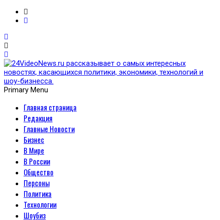
Primary Menu
Главная страница
24VideoNews.ru
Редакция
рассказывает о самых
Главные Новости
Бизнес
интересных новостях,
В Мире
В России
касающихся политики,
Общество
Персоны
экономики, технологий и
Политика
Технологии
шоу-бизнесса.
Шоубиз