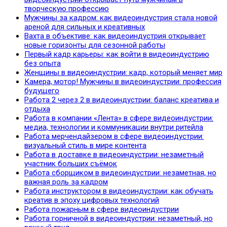
творческую профессию
Мужчины за кадром: как видеоиндустрия стала новой
ареной для сильных и креативных
Вахта в объективе: как видеоиндустрия открывает
новые горизонты для сезонной работы
Первый кадр карьеры: как войти в видеоиндустрию
без опыта
Женщины в видеоиндустрии: кадр, который меняет мир
Камера, мотор! Мужчины в видеоиндустрии: профессия
будущего
Работа 2 через 2 в видеоиндустрии: баланс креатива и
отдыха
Работа в компании «Лента» в сфере видеоиндустрии:
медиа, технологии и коммуникации внутри ритейла
Работа мерчендайзером в сфере видеоиндустрии:
визуальный стиль в мире контента
Работа в доставке в видеоиндустрии: незаметный
участник больших съёмок
Работа сборщиком в видеоиндустрии: незаметная, но
важная роль за кадром
Работа инструктором в видеоиндустрии: как обучать
креатив в эпоху цифровых технологий
Работа пожарным в сфере видеоиндустрии
Работа горничной в видеоиндустрии: незаметный, но