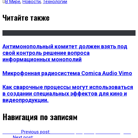
В Мире
,
Новости
,
Технологии
Читайте также
Антимонопольный комитет должен взять под
свой контроль решение вопроса
информационных монополий
Микрофонная радиосистема Comica Audio Vimo
Как сварочные процессы могут использоваться
в создании специальных эффектов для кино и
видеопродукции.
Навигация по записям
Previous
Previous post:
Тик Ток в центре мирового скандала
Next
Next post:
Российские специалисты рассказали, почему