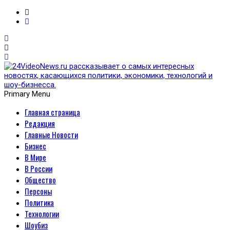
Primary Menu
Главная страница
24VideoNews.ru
Редакция
рассказывает о самых
Главные Новости
Бизнес
интересных новостях,
В Мире
В России
касающихся политики,
Общество
Персоны
экономики, технологий и
Политика
Технологии
шоу-бизнесса.
Шоубиз