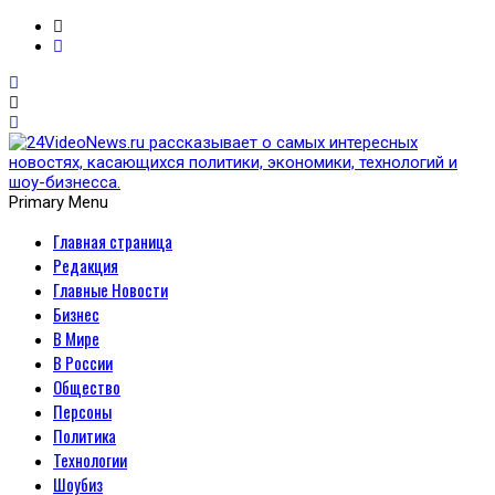
Primary Menu
Главная страница
24VideoNews.ru
Редакция
рассказывает о самых
Главные Новости
Бизнес
интересных новостях,
В Мире
В России
касающихся политики,
Общество
Персоны
экономики, технологий и
Политика
Технологии
шоу-бизнесса.
Шоубиз