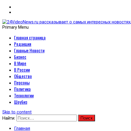
Primary Menu
Главная страница
24VideoNews.ru рассказыв
Редакция
политики, экономики, техн
Главные Новости
Бизнес
В Мире
В России
Общество
Персоны
Политика
Технологии
Шоубиз
Skip to content
Найти:
Главная