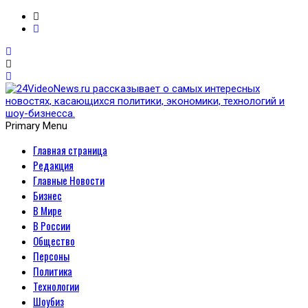
Primary Menu
Главная страница
24VideoNews.ru
Редакция
рассказывает о самых
Главные Новости
Бизнес
интересных новостях,
В Мире
В России
касающихся политики,
Общество
Персоны
экономики, технологий и
Политика
Технологии
шоу-бизнесса.
Шоубиз