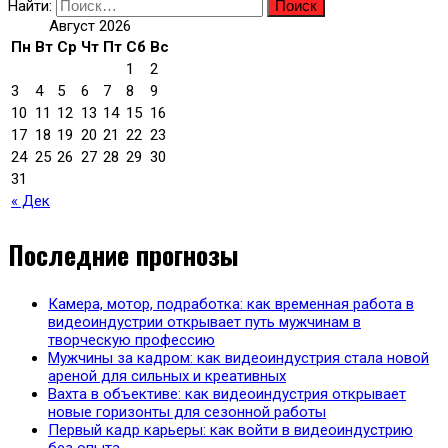
Найти:
Август 2026
Пн
Вт
Ср
Чт
Пт
Сб
Вс
1
2
3
4
5
6
7
8
9
10
11
12
13
14
15
16
17
18
19
20
21
22
23
24
25
26
27
28
29
30
31
« Дек
Последние прогнозы
Камера, мотор, подработка: как временная работа в
видеоиндустрии открывает путь мужчинам в
творческую профессию
Мужчины за кадром: как видеоиндустрия стала новой
ареной для сильных и креативных
Вахта в объективе: как видеоиндустрия открывает
новые горизонты для сезонной работы
Первый кадр карьеры: как войти в видеоиндустрию