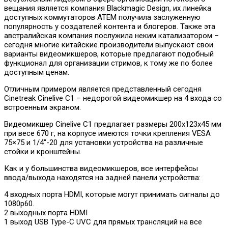
вещания является компания Blackmagic Design, их линейка
доступных коммутаторов ATEM получила заслуженную
популярность у создателей контента и блогеров. Также эта
австралийская компания послужила неким катализатором –
сегодня многие китайские производители выпускают свои
варианты видеомикшеров, которые предлагают подобный
функционал для организации стримов, к тому же по более
доступным ценам.
Отличным примером является представленный сегодня
Cinetreak Cinelive C1 – недорогой видеомикшер на 4 входа со
встроенным экраном.
Видеомикшер Cinelive C1 предлагает размеры 200x123x45 мм
при весе 670 г, на корпусе имеются точки крепления VESA
75×75 и 1/4″-20 для установки устройства на различные
стойки и кронштейны.
Как и у большинства видеомикшеров, все интерфейсы
ввода/выхода находятся на задней панели устройства:
4 входных порта HDMI, которые могут принимать сигналы до
1080p60.
2 выходных порта HDMI
1 выход USB Type-C UVC для прямых трансляций на все