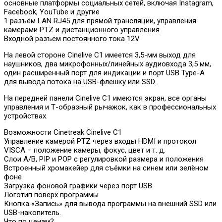
основные платформы социальных сетей, включая Instagram,
Facebook, YouTube и другие
1 разъём LAN RJ45 для прямой трансляции, управления
камерами PTZ и дистанционного управления
Входной разъём постоянного тока 12V
На левой стороне Cinelive C1 имеется 3,5-мм выход для
наушников, два микрофонных/линейных аудиовхода 3,5 мм,
один расширенный порт для индикации и порт USB Type-A
для вывода потока на USB-флешку или SSD.
На передней панели Cinelive C1 имеются экран, все органы
управления и Т-образный рычажок, как в профессиональных
устройствах.
Возможности Cinetreak Cinelive C1
Управление камерой PTZ через входы HDMI и протокол
VISCA – положение камеры, фокус, цвет и т. д.
Слои A/B, PIP и POP с регулировкой размера и положения
Встроенный хромакейер для съёмки на синем или зелёном
фоне
Загрузка фоновой графики через порт USB
Логотип поверх программы
Кнопка «Запись» для вывода программы на внешний SSD или
USB-накопитель.
Что по ценам?