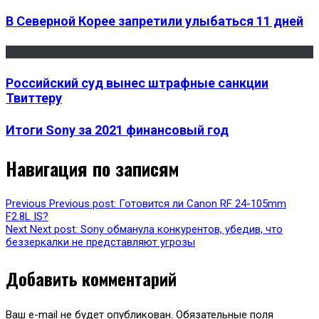
В Северной Корее запретили улыбаться 11 дней
Российский суд вынес штрафные санкции
Твиттеру
Итоги Sony за 2021 финансовый год
Навигация по записям
Previous
Previous post:
Готовится ли Canon RF 24-105mm
F2.8L IS?
Next
Next post:
Sony обманула конкурентов, убедив, что
беззеркалки не представляют угрозы
Добавить комментарий
Ваш e-mail не будет опубликован.
Обязательные поля