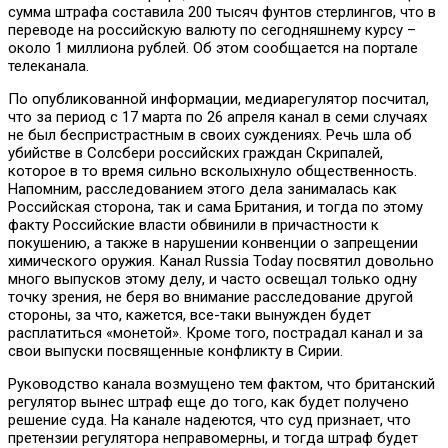
сумма штрафа составила 200 тысяч фунтов стерлингов, что в
переводе на российскую валюту по сегодняшнему курсу –
около 1 миллиона рублей. Об этом сообщается на портале
телеканала.
По опубликованной информации, медиарегулятор посчитал,
что за период с 17 марта по 26 апреля канал в семи случаях
не был беспристрастным в своих суждениях. Речь шла об
убийстве в Солсбери российских граждан Скрипалей,
которое в то время сильно всколыхнуло общественность.
Напомним, расследованием этого дела занималась как
Российская сторона, так и сама Британия, и тогда по этому
факту Российские власти обвинили в причастности к
покушению, а также в нарушении конвенции о запрещении
химического оружия. Канал Russia Today посвятил довольно
много выпусков этому делу, и часто освещал только одну
точку зрения, не беря во внимание расследование другой
стороны, за что, кажется, все-таки вынужден будет
расплатиться «монетой». Кроме того, пострадал канал и за
свои выпуски посвященные конфликту в Сирии.
Руководство канала возмущено тем фактом, что британский
регулятор вынес штраф еще до того, как будет получено
решение суда. На канале надеются, что суд признает, что
претензии регулятора неправомерны, и тогда штраф будет