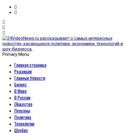
Primary Menu
Главная страница
24VideoNews.ru
Редакция
рассказывает о самых
Главные Новости
Бизнес
интересных новостях,
В Мире
В России
касающихся политики,
Общество
Персоны
экономики, технологий и
Политика
Технологии
шоу-бизнесса.
Шоубиз