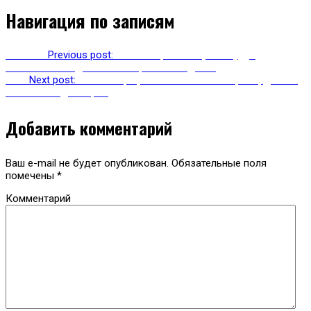
Навигация по записям
Previous
Previous post:
Геолокацию телефона будут
использовать для поиска пропавших детей
Next
Next post:
США оштрафовали Facebook на рекордные 5
миллионов долларов
Добавить комментарий
Ваш e-mail не будет опубликован.
Обязательные поля
помечены
*
Комментарий