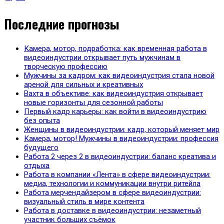
Последние прогнозы
Камера, мотор, подработка: как временная работа в
видеоиндустрии открывает путь мужчинам в
творческую профессию
Мужчины за кадром: как видеоиндустрия стала новой
ареной для сильных и креативных
Вахта в объективе: как видеоиндустрия открывает
новые горизонты для сезонной работы
Первый кадр карьеры: как войти в видеоиндустрию
без опыта
Женщины в видеоиндустрии: кадр, который меняет мир
Камера, мотор! Мужчины в видеоиндустрии: профессия
будущего
Работа 2 через 2 в видеоиндустрии: баланс креатива и
отдыха
Работа в компании «Лента» в сфере видеоиндустрии:
медиа, технологии и коммуникации внутри ритейла
Работа мерчендайзером в сфере видеоиндустрии:
визуальный стиль в мире контента
Работа в доставке в видеоиндустрии: незаметный
участник больших съёмок