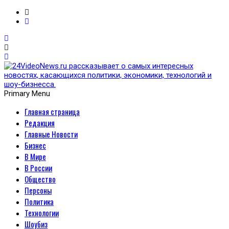
Primary Menu
Главная страница
24VideoNews.ru
Редакция
рассказывает о самых
Главные Новости
Бизнес
интересных новостях,
В Мире
В России
касающихся политики,
Общество
Персоны
экономики, технологий и
Политика
Технологии
шоу-бизнесса.
Шоубиз