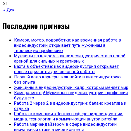
31
« Дек
Последние прогнозы
Камера, мотор, подработка: как временная работа в
видеоиндустрии открывает путь мужчинам в
творческую профессию
Мужчины за кадром: как видеоиндустрия стала новой
ареной для сильных и креативных
Вахта в объективе: как видеоиндустрия открывает
новые горизонты для сезонной работы
Первый кадр карьеры: как войти в видеоиндустрию
без опыта
Женщины в видеоиндустрии: кадр, который меняет мир
Камера, мотор! Мужчины в видеоиндустрии: профессия
будущего
Работа 2 через 2 в видеоиндустрии: баланс креатива и
отдыха
Работа в компании «Лента» в сфере видеоиндустрии:
медиа, технологии и коммуникации внутри ритейла
Работа мерчендайзером в сфере видеоиндустрии:
визуальный стиль в мире контента