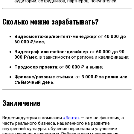
аудитории: сотрудников, партнёров, покупателей.
Сколько можно зарабатывать?
Видеомонтажёр/контент-менеджер
: от
40 000 до
60 000 ₽/мес
;
Видеограф или motion-дизайнер
: от
60 000 до 90
000 ₽/мес
, в зависимости от региона и квалификации;
Продюсер проекта
: от
80 000 ₽ и выше
;
Фриланс/разовые съёмки
: от
3 000 ₽ за ролик или
съёмочный день
.
Заключение
Видеоиндустрия в компании
«Лента»
— это не фантазия, а
часть реального бизнеса, нацеленного на развитие
внутренней культуры, обучение персонала и улучшение
коммуникации с клиентами. Работа в этом направлении