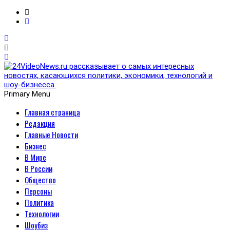
Primary Menu
Главная страница
24VideoNews.ru
Редакция
рассказывает о самых
Главные Новости
Бизнес
интересных новостях,
В Мире
В России
касающихся политики,
Общество
Персоны
экономики, технологий и
Политика
Технологии
шоу-бизнесса.
Шоубиз