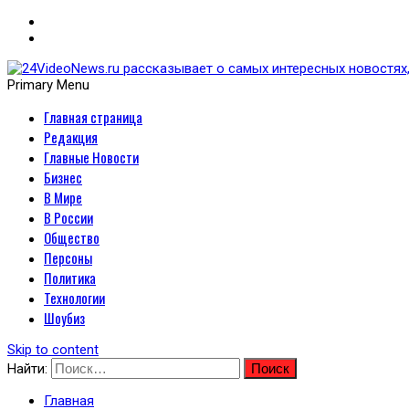
Primary Menu
Главная страница
24VideoNews.ru рассказыв
Редакция
политики, экономики, техн
Главные Новости
Бизнес
В Мире
В России
Общество
Персоны
Политика
Технологии
Шоубиз
Skip to content
Найти:
Главная