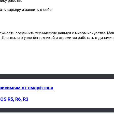
фику работы.
ть карьеру и заявить о себе.
ожность соединить технические навыки с миром искусства. М
 Для тех, кто увлечён техникой и стремится работать в динам
зависимым от смарфтона
S R5, R6, R3