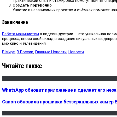
Практический опыт и стажировка помогут понять специ
Создать портфолио
Участие в независимых проектах и съёмках поможет нача
Заключение
Работа машинистом
в видеоиндустрии — это уникальная возм
процесса, внося свой вклад в создание визуальных шедевров.
мир кино и телевидения.
В Мире
,
В России
,
Главные Новости
,
Новости
Читайте также
WhatsApp обновит приложение и сделает его не
Canon обновила прошивки беззеркальных камер EO