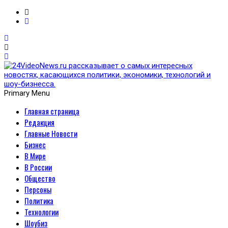
Primary Menu
Главная страница
24VideoNews.ru
Редакция
рассказывает о самых
Главные Новости
Бизнес
интересных новостях,
В Мире
В России
касающихся политики,
Общество
Персоны
экономики, технологий и
Политика
Технологии
шоу-бизнесса.
Шоубиз